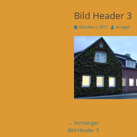
Bild Header 3
Veröffentlicht
Autor
Oktober 2, 2017
drnagel
am
Beitragsnavigati
← Vorheriger
Vorheriger
Bild Header 3